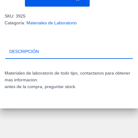
Precipitado
Graduado
SKU:
3925
X
Categoría:
Materiales de Laboratorio
50
ML
-
BORO
DESCRIPCIÓN
3.3
-
350-
LTB-
Materiales de laboratorio de todo tipo, contactanos para obtener
460
mas informacion.
cantidad
antes de la compra, preguntar stock.